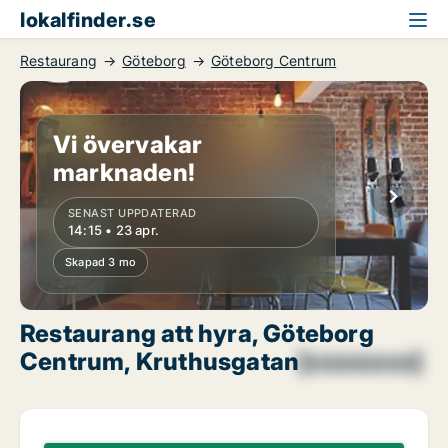
lokalfinder.se
Restaurang
Göteborg
Göteborg Centrum
Vi övervakar
marknaden!
SENAST UPPDATERAD
14:15 • 23 apr.
Skapad 3 mo
Restaurang att hyra, Göteborg
Centrum, Kruthusgatan
[xxxxxxxx]