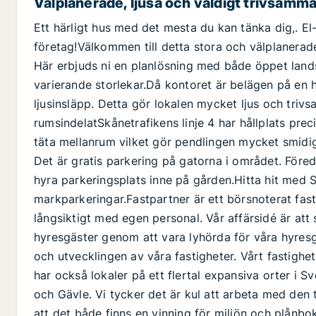
Välplanerade, ljusa och väldigt trivsamm
Ett härligt hus med det mesta du kan tänka dig,. El-b
företag!Välkommen till detta stora och välplanerad
Här erbjuds ni en planlösning med både öppet land
varierande storlekar.Då kontoret är belägen på en 
ljusinsläpp. Detta gör lokalen mycket ljus och tri
rumsindelatSkånetrafikens linje 4 har hållplats pre
täta mellanrum vilket gör pendlingen mycket smidig
Det är gratis parkering på gatorna i området. Föredr
hyra parkeringsplats inne på gården.Hitta hit med S
markparkeringar.Fastpartner är ett börsnoterat fas
långsiktigt med egen personal. Vår affärsidé är at
hyresgäster genom att vara lyhörda för våra hyres
och utvecklingen av våra fastigheter. Vårt fastighe
har också lokaler på ett flertal expansiva orter i 
och Gävle. Vi tycker det är kul att arbeta med den t
att det både finns en vinning för miljön och plånbo