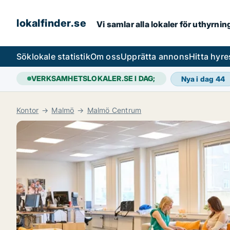
lokalfinder.se
Vi samlar alla lokaler för uthyrni
Sök
lokale statistik
Om oss
Upprätta annons
Hitta hyr
VERKSAMHETSLOKALER.SE I DAG;
Nya i dag
44
Kontor
Malmö
Malmö Centrum