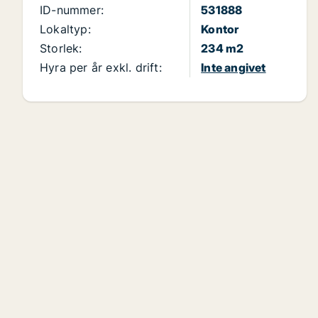
ID-nummer:
531888
Lokaltyp:
Kontor
Storlek:
234 m2
Hyra per år exkl. drift:
Inte angivet