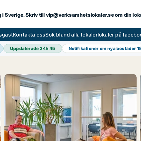
ng i Sverige. Skriv till vip@verksamhetslokaler.se om din lo
esgäst
Kontakta oss
Sök bland alla lokaler
lokaler på facebo
Uppdaterade 24h
45
Notifikationer om nya bostäder
1