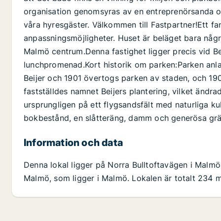
organisation genomsyras av en entreprenörsanda oc
våra hyresgäster. Välkommen till Fastpartner!Ett f
anpassningsmöjligheter. Huset är beläget bara någr
Malmö centrum.Denna fastighet ligger precis vid Bei
lunchpromenad.Kort historik om parken:Parken anl
Beijer och 1901 övertogs parken av staden, och 19
fastställdes namnet Beijers plantering, vilket ändr
ursprungligen på ett flygsandsfält med naturliga 
bokbestånd, en slåtteräng, damm och generösa grä
Information och data
Denna lokal ligger på Norra Bulltoftavägen i Mal
Malmö, som ligger i Malmö. Lokalen är totalt 234 