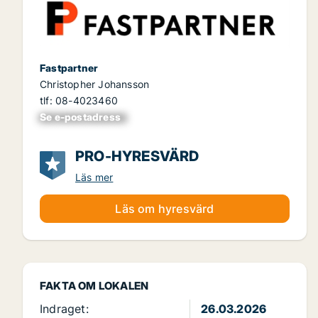
Fastpartner
Christopher Johansson
tlf: 08-4023460
Se e-postadress
xxxxxxxxxxxxxxx
PRO-HYRESVÄRD
Läs mer
Läs om hyresvärd
FAKTA OM LOKALEN
Indraget:
26.03.2026