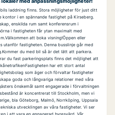
a lokaler med anpassningsmöjligheter!
ils laddning finns. Stora möjligheter för just ditt
e kontor i en spännande fastighet på Kirseberg.
skap, enskilda rum samt konferensrum i
hörna i fastigheten får ytan maximalt med
vsam.Välkommen att boka visning!Öppen eller
cis utanför fastigheten. Denna busslinje går med
.Kommer du med bil så är det lätt att parkera.
ar du fast parkeringsplats finns det möjlighet att
kånetrafikenFastigheten har ett stort antal
tighetsbolag som äger och förvaltar fastigheter
t skapa goda och långvariga relationer med våra
gästers önskemål samt engagerade i förvaltningen
tsbestånd är koncentrerat till Stockholm, men vi
Sverige, bla Göteborg, Malmö, Norrköping, Uppsala
ekniska utvecklingen av våra fastigheter. Vi ser
ken i att vara en engagerad hyresvärd. Vår