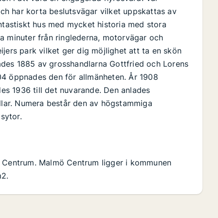
h har korta beslutsvägar vilket uppskattas av
antastiskt hus med mycket historia med stora
a minuter från ringlederna, motorvägar och
jers park vilket ger dig möjlighet att ta en skön
ades 1885 av grosshandlarna Gottfried och Lorens
04 öppnades den för allmänheten. År 1908
ades 1936 till det nuvarande. Den anlades
kullar. Numera består den av högstammiga
sytor.
mö Centrum. Malmö Centrum ligger i kommunen
m2.