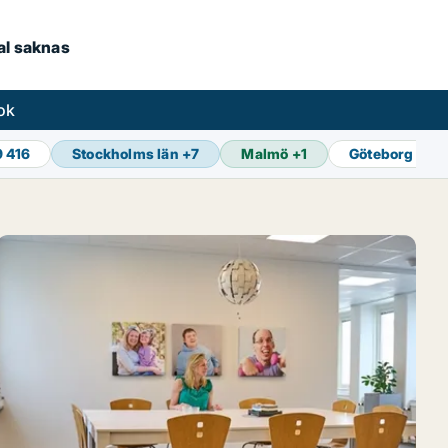
kal saknas
ok
9 416
Stockholms län
+
7
Malmö
+
1
Göteborg
+
1