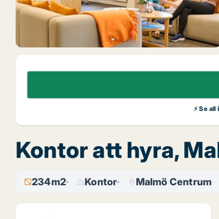
⚡ Se all
Kontor att hyra, M
234m2
Kontor
Malmö Centrum