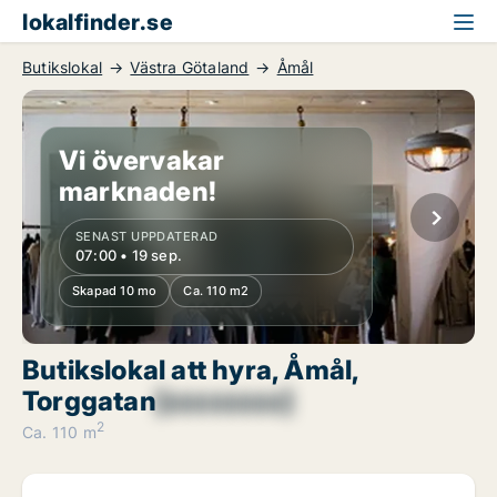
lokalfinder.se
Butikslokal
Västra Götaland
Åmål
Vi övervakar
marknaden!
SENAST UPPDATERAD
07:00 • 19 sep.
Skapad 10 mo
Ca. 110 m2
Butikslokal att hyra, Åmål,
Torggatan
[xxxxxxxx]
2
Ca. 110 m